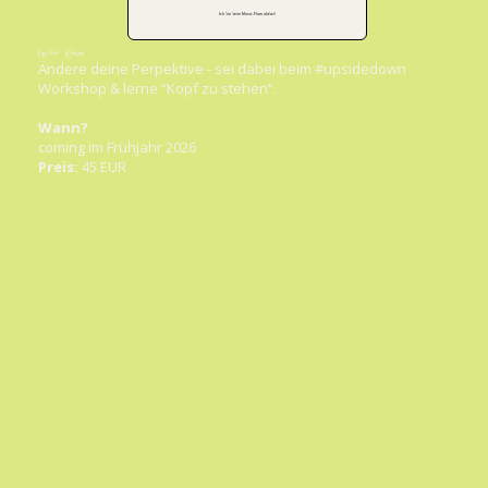
Ich bin beim Music-Flow dabei!
Kopfstand- Workshop
Ändere deine Perpektive - sei dabei beim #upsidedown
Workshop & lerne “Kopf zu stehen”.
Wann?
coming im Frühjahr 2026
Preis:
45 EUR