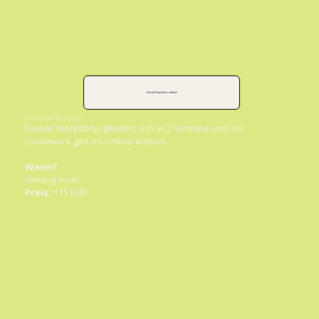
Ich will kopfüber stehen!
Handstand-Workshop VOR ORT
Dieser Workshop gliedert sich in 2 Termine und als
homework gibt es Online-Videos.
Wann?
coming soon
Preis:
115 EUR