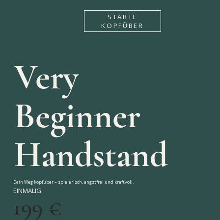
STARTE
KOPFÜBER
Very
Beginner
Handstand
Dein Weg kopfüber – spielerisch, angstfrei und kraftvoll.
EINMALIG
199 €